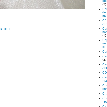
dec
(2)
Cai
dec
ide
CA
AD
Ca
par
(1)
Ca
ma
cos
Cap
Car
(2)
Car
Art
CD 
Ce
Plá
Ces
bar
Ch
Chi
- p
Clo