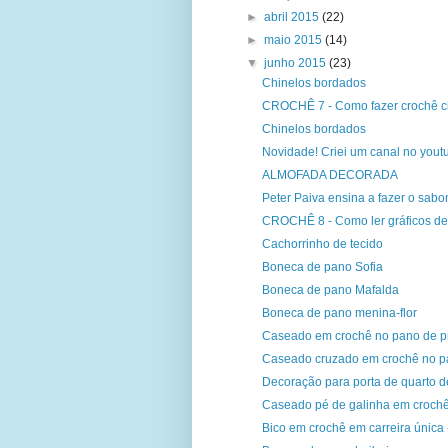
►
abril 2015
(22)
►
maio 2015
(14)
▼
junho 2015
(23)
Chinelos bordados
CROCHÊ 7 - Como fazer crochê ci
Chinelos bordados
Novidade! Criei um canal no yout
ALMOFADA DECORADA
Peter Paiva ensina a fazer o sabon
CROCHÊ 8 - Como ler gráficos de
Cachorrinho de tecido
Boneca de pano Sofia
Boneca de pano Mafalda
Boneca de pano menina-flor
Caseado em crochê no pano de pr
Caseado cruzado em crochê no pa
Decoração para porta de quarto d
Caseado pé de galinha em crochê 
Bico em crochê em carreira única 