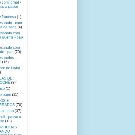
e com jornal -
so a passo
e francesa
(1)
esanato - com
a de seda
(4)
esanato com
a quente - pap
esanato com
ido - pap
(70)
esanatos -
P
(16)
ore de Natal
)
LAS DE
OCHÊ
(3)
nco
(1)
e papo
(11)
COS E
RRADOS
(70)
oux - pap
(37)
cuit - passo a
sso
(13)
AS IDEIAS
ANDO