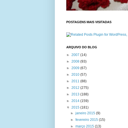
POSTAGENS MAIS VISITADAS
ARQUIVO DO BLOG
►
2007
(14)
►
2008
(93)
►
2009
(67)
►
2010
(57)
►
2011
(88)
►
2012
(275)
►
2013
(188)
►
2014
(159)
▼
2015
(181)
►
janeiro 2015
(9)
►
fevereiro 2015
(15)
►
março 2015
(13)