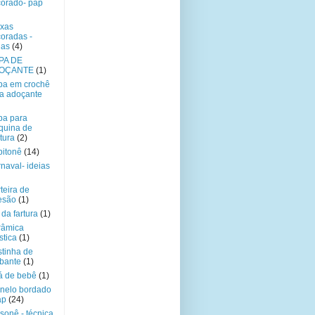
orado- pap
xas
oradas -
ias
(4)
PA DE
OÇANTE
(1)
pa em crochê
a adoçante
pa para
quina de
tura
(2)
itonê
(14)
naval- ideias
teira de
esão
(1)
da fartura
(1)
râmica
stica
(1)
tinha de
bante
(1)
á de bebê
(1)
nelo bordado
ap
(24)
sonê - técnica