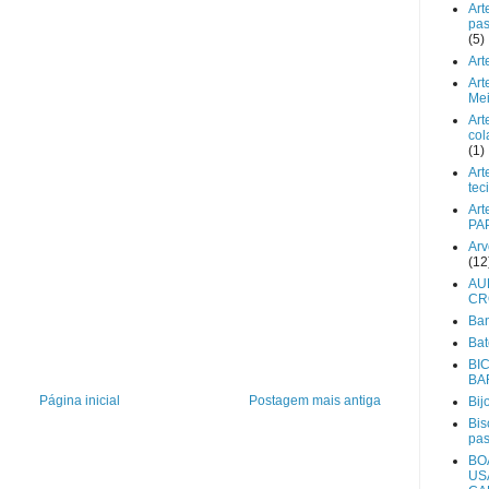
Art
pas
(5)
Art
Art
Mei
Art
col
(1)
Art
tec
Art
PA
Arv
(12
AU
CR
Ba
Bat
BI
BA
Página inicial
Postagem mais antiga
Bij
Bis
pa
BO
US