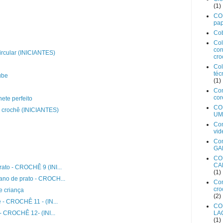
(1)
CO
pa
Cob
Col
cor
rcular (INICIANTES)
cro
Col
téc
ube
(1)
Co
cor
ete perfeito
CO
 crochê (INICIANTES)
UM
Com
vid
Com
GA
CO
CA
ato - CROCHÊ 9 (INI...
(1)
no de prato - CROCH...
Com
cro
e criança
(2)
- CROCHÊ 11 - (IN...
CO
- CROCHÊ 12- (INI...
LA
(1)