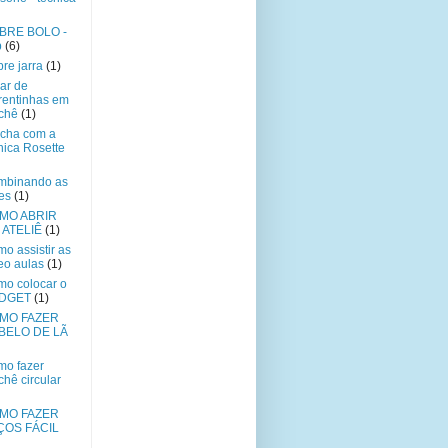
BRE BOLO -
p
(6)
re jarra
(1)
ar de
rentinhas em
chê
(1)
cha com a
nica Rosette
mbinando as
es
(1)
MO ABRIR
 ATELIÊ
(1)
o assistir as
eo aulas
(1)
o colocar o
DGET
(1)
MO FAZER
BELO DE LÃ
o fazer
chê circular
MO FAZER
ÇOS FÁCIL