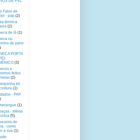
NOS DE PVC
o Falso de
por - pap
(2)
sa térmica
eira
(2)
eca de lã
(1)
neca ou
hinho de pano
)
NECA PORTA
PEL
GIÊNICO
(3)
necos e
hinhos feitos
meias
(2)
equinha kit
costura
(1)
dados - PAP
)
merangue
(1)
aças - Idéias
écnica
(5)
eceira de
ma - como
er a sua
(1)
bide