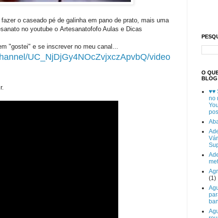
 fazer o
caseado pé de galinha em pano de prato
, mais uma
esanato no youtube o
Artesanatofofo Aulas e Dicas
PESQ
em "gostei" e se inscrever no meu canal...
/channel/UC_NjDjGy4NOcZvjxczApvbQ/video
O QU
BLOG
r.
♥♥ 
no 
You
po
Aba
Ad
Vár
Sup
Ad
met
Ag
(1)
Agu
par
ban
Agu