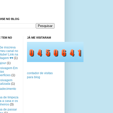
UISE NO BLOG
E TEM NO
JÁ ME VISITARAM
Se inscreva
meu canal no
tube! Link na
stagem ♥♥
(1)
jour
(1)
esivagem Em
ias
contador de visitas
erfícies
(1)
para blog
esivagem
alizada
(1)
radecimento
a de limpeza
a a casa e os
heiros
(3)
a de passar