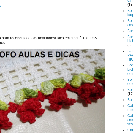
CA
(1)
S
Bol
iso
Bol
cas
Bon
Bo
ho para receber todas as novidades! Bico em crochê TULIPAS
bic
oc...
(69
BO
PA
HI
Bo
bic
de 
Bon
de 
Bor
(17
Bu
Cab
e t
Cab
ca
faz
Ca