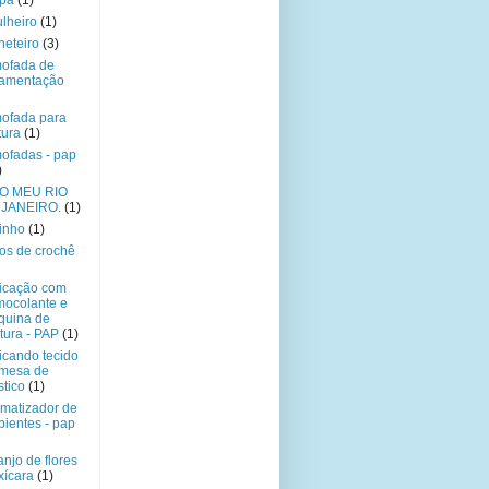
upa
(1)
lheiro
(1)
ineteiro
(3)
ofada de
amentação
ofada para
tura
(1)
ofadas - pap
)
O MEU RIO
 JANEIRO.
(1)
inho
(1)
os de crochê
icação com
mocolante e
quina de
tura - PAP
(1)
icando tecido
 mesa de
stico
(1)
matizador de
ientes - pap
anjo de flores
xícara
(1)