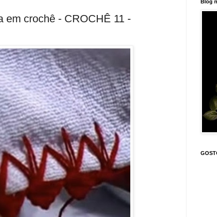
Blog n
a em crochê - CROCHÊ 11 -
GOST