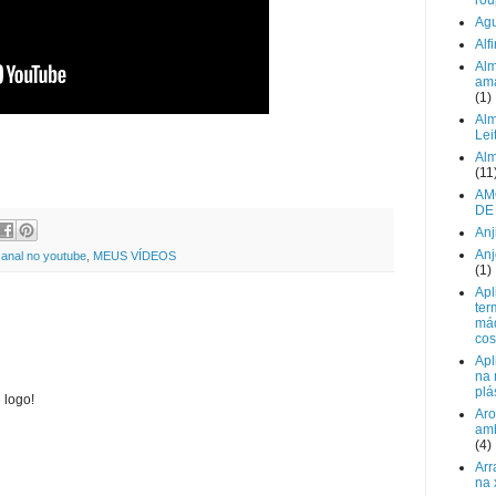
ro
Agu
Alf
Alm
am
(1)
Alm
Lei
Alm
(11
AM
DE
Anj
Anj
anal no youtube
,
MEUS VÍDEOS
(1)
Apl
ter
má
cos
Apl
na
plá
 logo!
Aro
amb
(4)
Arr
na 